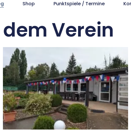
og
Shop
Punktspiele / Termine
Ko
s dem Verein
lung