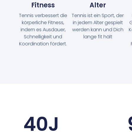
Fitness
Alter
Tennis verbessert die
Tennis ist ein Sport, der
körperliche Fitness,
in jedem Alter gespielt
G
indem es Ausdauer,
werden kann und Dich
K
Schnelligkeit und
lange fit hält
Koordination fördert.
40
J