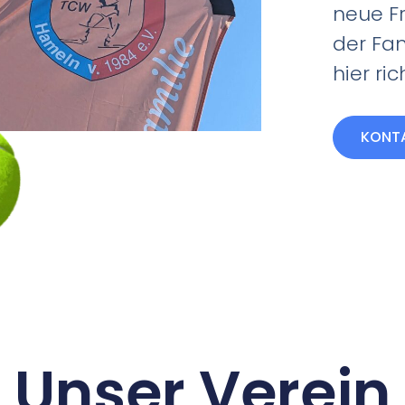
neue F
der Fam
hier ric
KONT
Unser Verein