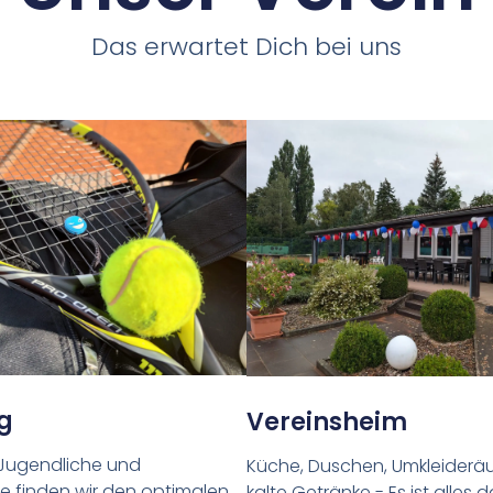
Das erwartet Dich bei uns
g
Vereinsheim
, Jugendliche und
Küche, Duschen, Umkleider
 finden wir den optimalen
kalte Getränke - Es ist alles d