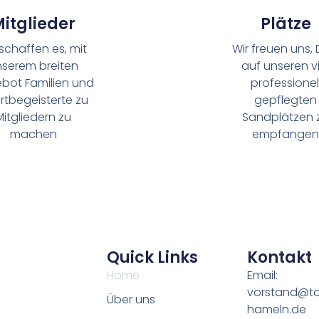
itglieder
Plätze
 schaffen es, mit
Wir freuen uns, 
nserem breiten
auf unseren v
bot Familien und
professionel
rtbegeisterte zu
gepflegten
Mitgliedern zu
Sandplätzen 
machen
empfange
Quick Links
Kontakt
Home
Email:
vorstand@t
Über uns
hameln.de