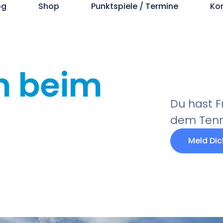
og
Shop
Punktspiele / Termine
Ko
n beim
Du hast 
d
dem Tenn
Meld Dic