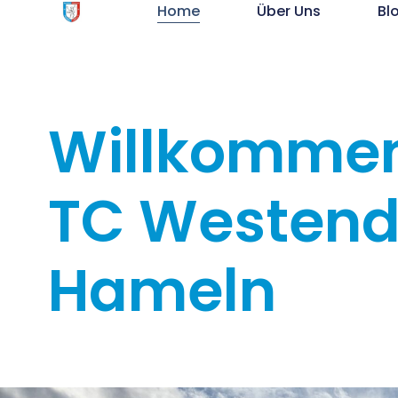
Home
Über Uns
Bl
Willkomme
TC Westen
Hameln