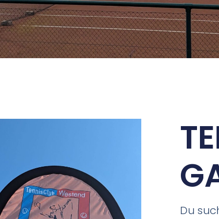
TE
GA
Du suc